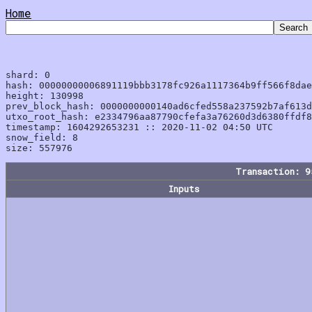
Home
shard: 0

hash: 00000000006891119bbb3178fc926a1117364b9ff566f8dae
height: 130998

prev_block_hash: 0000000000140ad6cfed558a237592b7af613d
utxo_root_hash: e2334796aa87790cfefa3a76260d3d6380ffdf8
timestamp: 1604292653231 :: 2020-11-02 04:50 UTC

snow_field: 8

Transaction: 
Inputs