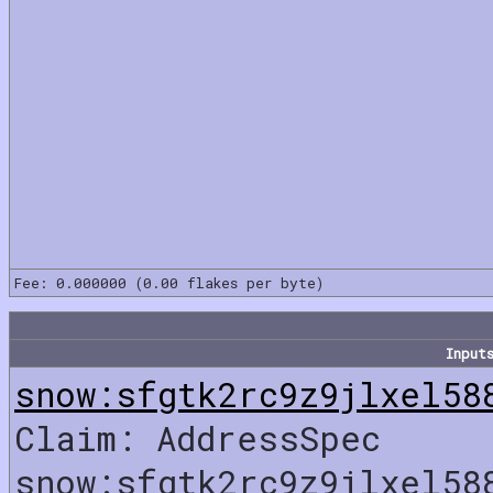
Fee: 0.000000 (0.00 flakes per byte)
Input
snow:sfgtk2rc9z9jlxel58
Claim: AddressSpec
snow:sfgtk2rc9z9jlxel58