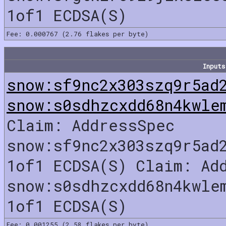
1of1 ECDSA(S)
Fee: 0.000767 (2.76 flakes per byte)
Inputs
snow:sf9nc2x303szq9r5ad
snow:s0sdhzcxdd68n4kwle
Claim: AddressSpec
snow:sf9nc2x303szq9r5ad
1of1 ECDSA(S) Claim: Ad
snow:s0sdhzcxdd68n4kwle
1of1 ECDSA(S)
Fee: 0.001255 (2.58 flakes per byte)